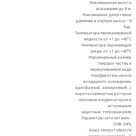
Максимальная высота
всасывания до 8 м.
Максимально допустимое
давление в корпусе насоса – 8
бар.
Температура перекачиваемой
жидкости от +1 до +40°С
Температура окружающей
среды от +1 до +40°С
Максимальный размер
твердых частиц в
перекачиваемой воде
1ммДвигатель насоса
воздушного охлаждения,
однофазный, асинхронный , с
короткозамкнутым ротором
, пусковым конденсатором и
встроенным
защитным тепловым реле
Параметры сети питания -
220В, 50Гц
Класс теплостойкости