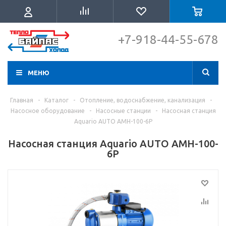
+7-918-44-55-678
МЕНЮ
Главная
-
Каталог
-
Отопление, водоснабжение, канализация
-
Насосное оборудование
-
Насосные станции
-
Насосная станция
Aquario AUTO AМН-100-6P
Насосная станция Aquario AUTO AМН-100-
6P