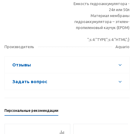
Емкость гидроаккумулятора -
24л или 50л
Материал мембраны
гидроаккумулятора – этилен-
пропиленовый каучук (EPDM)
";s:4:"TYPE";s:4:"HTML";}
Производитель
Aquario
Отзывы
Задать вопрос
Персональные рекомендации