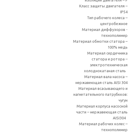
изоляции двигателя – F
Класс защиты двигателя –
IP54
Тип рабочего колеса –
центробежное
Материал диффузоров -
технополимер
Материал обмотки статора –
100% медь
Материал сердечника
статора и ротора –
электротехническая
холоднокатаная сталь
Материал вала насоса –
нержавеющая сталь AISI 304
Материал всасывающего и
нагнетательного патрубкков:
чугун
Материал корпуса насосной
части – нержавеющая сталь
AISI304
Материал рабочих колес –
технополимер