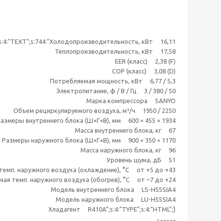
{s:4:"TEXT";s:744:"Холодопроизводительность, кВт 16,11
Теплопроизводительность, кВт 17,58
EER (класс) 2,38 (F)
COP (класс) 3,08 (D)
Потребляемая мощность, кВт 6,77 / 5,3
Электропитание, ф / В / Гц 3 / 380 / 50
Марка компрессора SANYO
Объем рециркулируемого воздуха, м³/ч 1950 / 2250
азмеры внутреннего блока (Ш×Г×В), мм 600 × 455 × 1934
Масса внутреннего блока, кг 67
Размеры наружного блока (Ш×Г×В), мм 900 × 350 × 1170
Масса наружного блока, кг 96
Уровень шума, дБ 51
темп. наружного воздуха (охлаждение), °C от +5 до +43
ая темп. наружного воздуха (обогрев), °C от –7 до +24
Модель внутреннего блока LS-H55SIA4
Модель наружного блока LU-H55SIA4
Хладагент R410A";s:4:"TYPE";s:4:"HTML";}