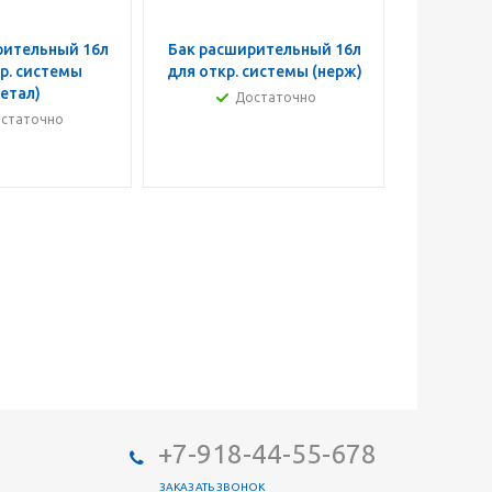
рительный 16л
Бак расширительный 16л
Блок
р. системы
для откр. системы (нерж)
Турби
етал)
Достаточно
Уточ
статочно
+7-918-44-55-678
ЗАКАЗАТЬ ЗВОНОК