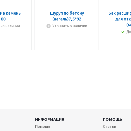
зив камень
Шуруп по бетону
Бак расши
180
(нагель)7,5*92
для отк
(м
ь о наличии
Уточнить о наличии
До
ИНФОРМАЦИЯ
ПОМОЩЬ
Помощь
Статьи