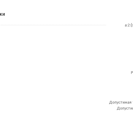
ки
a:2:
Р
Допустимая 
Допустим